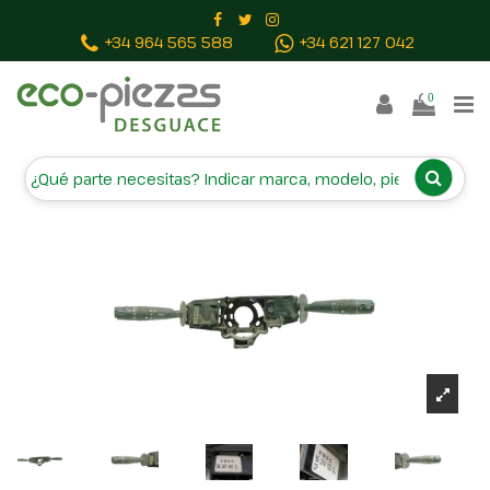
Inicio
Piezas vehículos
MANDO MULTIFUNCION
+34 964 565 588
+34 621 127 042
9630006480 96274722ZL 96247561ZL
0