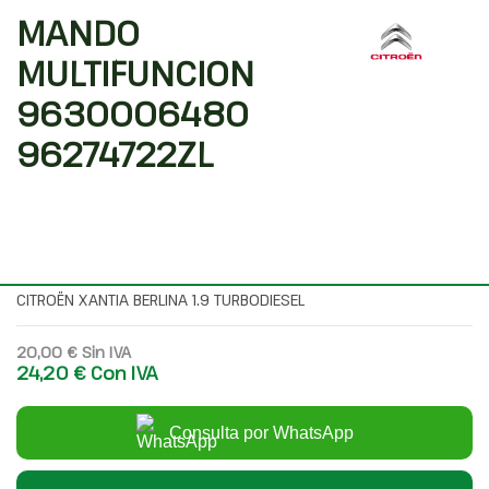
MANDO
MULTIFUNCION
9630006480
96274722ZL
96247561ZL
Código interno: 16304
Compartir
CITROËN XANTIA BERLINA 1.9 TURBODIESEL
20,00 €
Sin IVA
24,20 €
Con IVA
Consulta por WhatsApp