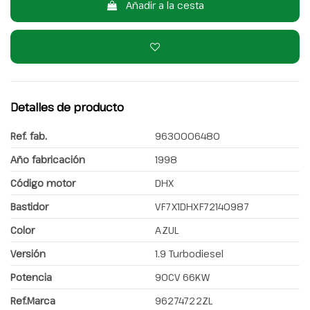
Añadir a la cesta
Detalles de producto
Ref. fab.
9630006480
Año fabricación
1998
Código motor
DHX
Bastidor
VF7X1DHXF72140987
Color
AZUL
Versión
1.9 Turbodiesel
Potencia
90CV 66KW
Ref.Marca
96274722ZL