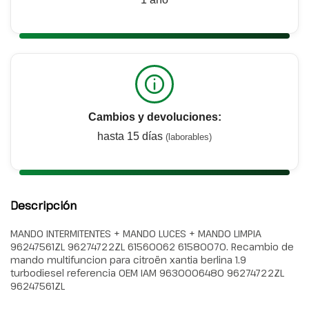
Cambios y devoluciones:
hasta 15 días
(laborables)
Descripción
MANDO INTERMITENTES + MANDO LUCES + MANDO LIMPIA
96247561ZL 96274722ZL 61560062 61580070. Recambio de
mando multifuncion para citroën xantia berlina 1.9
turbodiesel referencia OEM IAM 9630006480 96274722ZL
96247561ZL