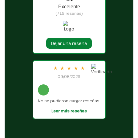
Excelente
(719 reseñas)
Dejar una reseña
★
★
★
★
★
09/08/2026
No se pudieron cargar reseñas.
Leer más reseñas