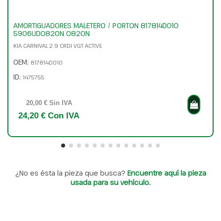
AMORTIGUADORES MALETERO / PORTON 817814D010
5906UD0820N 0820N
KIA CARNIVAL 2.9 CRDI VGT ACTIVE
OEM:
817814D010
ID:
1475755
20,00 € Sin IVA
24,20 € Con IVA
¿No es ésta la pieza que busca?
Encuentre aquí la pieza
usada para su vehículo.