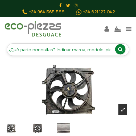
Inicio
Piezas vehículos
ELECTROVENTILADOR
+34 964 565 588
+34 621 127 042
253804DXXX
0