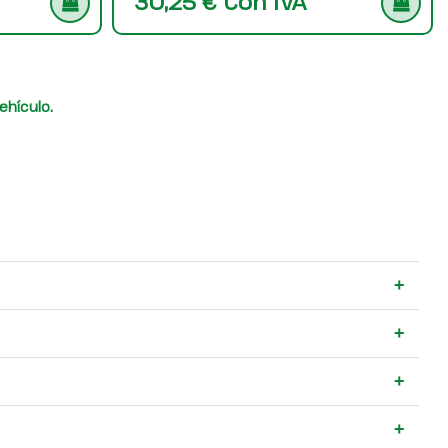
30,25 € Con IVA
ehículo.
+
+
+
+