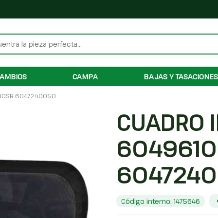
AMBIOS
CAMPA
BAJAS Y TASACIONES
00SR 6047240050
CUADRO 
6049610
604724
Código interno: 1475646