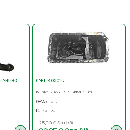
ELANTERO
CARTER 0301F7
D
PEUGEOT BOXER CAJA CERRADA 1000 D
OEM:
0301F7
ID:
1475626
25,00 € Sin IVA