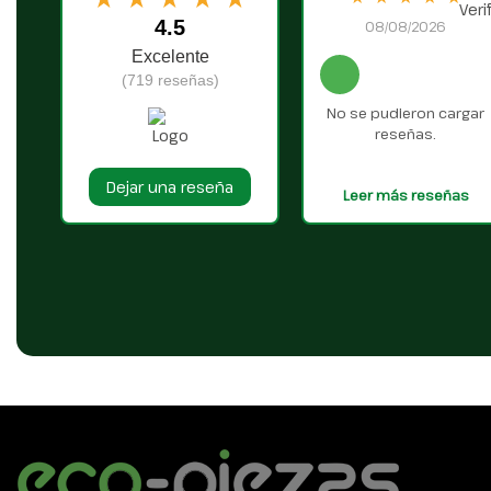
4.5
08/08/2026
Excelente
(719 reseñas)
No se pudieron cargar
reseñas.
Dejar una reseña
Leer más reseñas