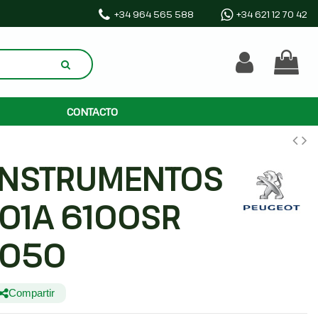
+34 964 565 588
+34 621 12 70 42
CONTACTO
INSTRUMENTOS
01A 6100SR
0050
Compartir