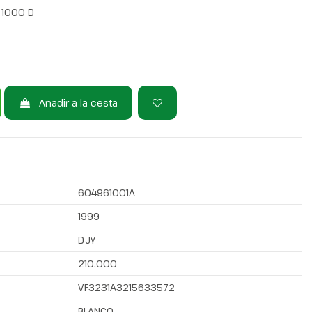
 1000 D
Añadir a la cesta
604961001A
1999
DJY
210.000
VF3231A3215633572
BLANCO