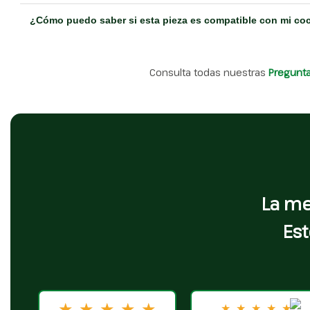
¿Cómo puedo saber si esta pieza es compatible con mi co
Consulta todas nuestras
Pregunt
La me
Est
★
★
★
★
★
★
★
★
★
★