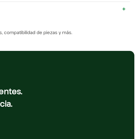
+
, compatibilidad de piezas y más.
entes.
cia.