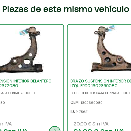
Piezas de este mismo vehículo
NSION INFERIOR DELANTERO
BRAZO SUSPENSION INFERIOR D
02372080
IZQUIERDO 1302369080
CAJA CERRADA 1000 D
PEUGEOT BOXER CAJA CERRADA 1000 
OEM:
080
1302369080
ID:
1475621
n IVA
20,00 € Sin IVA