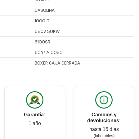
GASOLINA
1000 D
68CV 50KW
6100SR
6047240050
BOXER CAJA CERRADA
Garantía:
Cambios y
devoluciones:
1 año
hasta 15 días
(laborables)