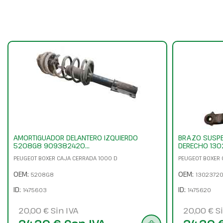
AMORTIGUADOR DELANTERO IZQUIERDO
BRAZO SUSPE
5208G8 909382420...
DERECHO 13
PEUGEOT BOXER CAJA CERRADA 1000 D
PEUGEOT BOXER 
OEM:
OEM:
5208G8
1302372
ID:
ID:
1475603
1475620
20,00 € Sin IVA
20,00 € Si