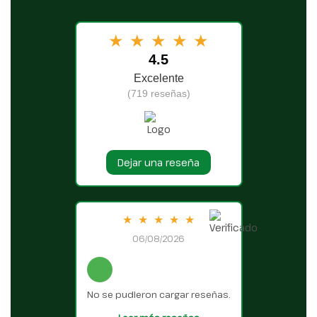
★
★
★
★
★
4.5
Excelente
(719 reseñas)
Dejar una reseña
★
★
★
★
★
06/08/2026
No se pudieron cargar reseñas.