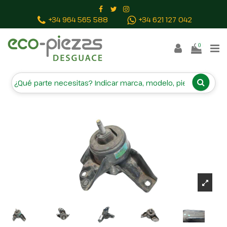
Inicio
Piezas vehículos
SOPORTE MOTOR DERECHO
+34 964 565 588
+34 621 127 042
218152Y600
0