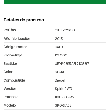
Detalles de producto
Ref. fab.
218152Y600
Año fabricación
2015
Código motor
D4FD
Kilometraje
121.000
Bastidor
U5YPC815AFL710887
Color
NEGRO
Combustible
Diesel
Versión
Spirit 2WD
Potencia
116CV 85KW
Modelo
SPORTAGE