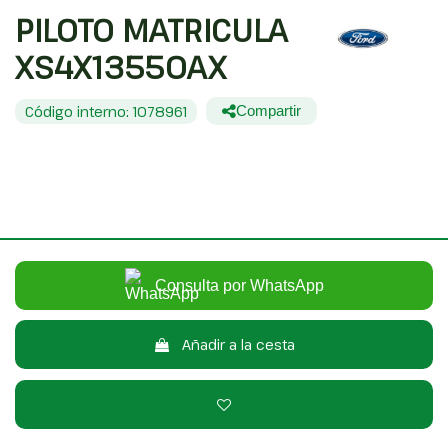
PILOTO MATRICULA
XS4X13550AX
Código interno: 1078961
Compartir
FORD FOCUS BERLINA (CAK) GHIA
20,00 €
Sin IVA
24,20 €
Con IVA
Consulta por WhatsApp
Añadir a la cesta