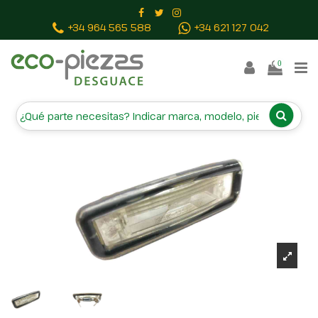
Inicio
Piezas vehículos
PILOTO MATRICULA
+34 964 565 588
+34 621 127 042
XS4X13550AX
0