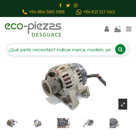
Inicio
Piezas vehículos
ALTERNADOR 0123100003
+34 964 565 588
+34 621 127 042
0