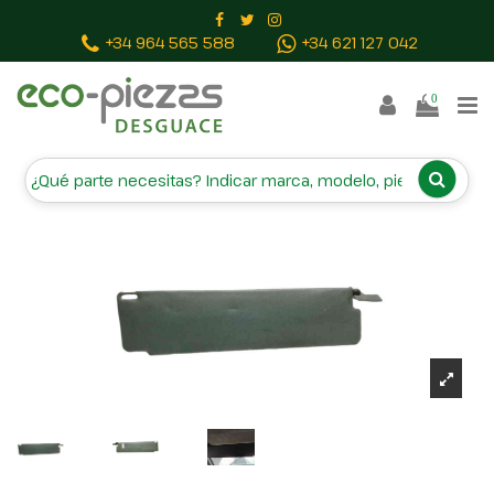
Inicio
Piezas vehículos
PARASOL IZQUIERDO
+34 964 565 588
+34 621 127 042
0