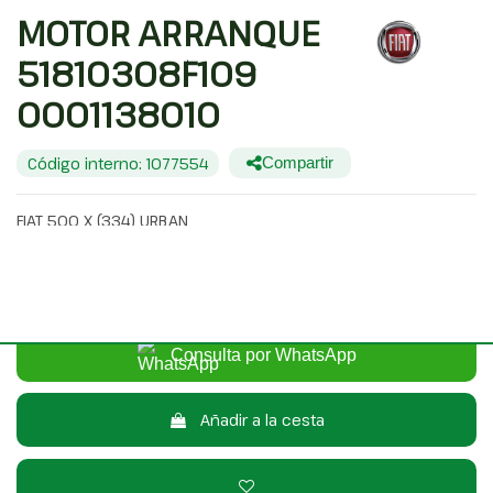
MOTOR ARRANQUE
51810308F109
0001138010
Código interno: 1077554
Compartir
FIAT 500 X (334) URBAN
45,00 €
Sin IVA
54,45 €
Con IVA
Consulta por WhatsApp
Añadir a la cesta