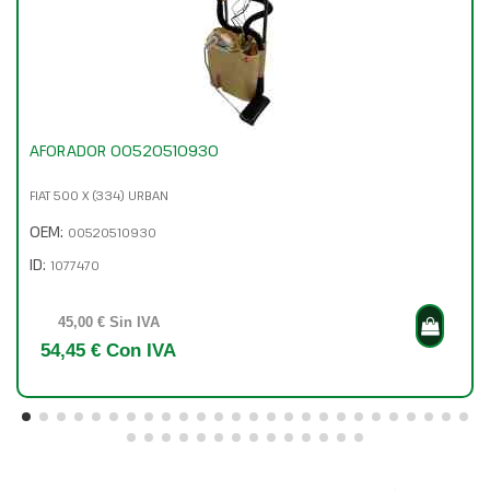
AFORADOR 00520510930
FIAT 500 X (334) URBAN
OEM:
00520510930
ID:
1077470
45,00 € Sin IVA
54,45 € Con IVA