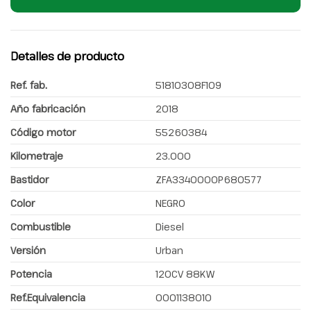
Detalles de producto
Ref. fab.
51810308F109
Año fabricación
2018
Código motor
55260384
Kilometraje
23.000
Bastidor
ZFA3340000P680577
Color
NEGRO
Combustible
Diesel
Versión
Urban
Potencia
120CV 88KW
Ref.Equivalencia
0001138010