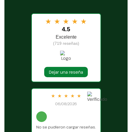
★
★
★
★
★
4.5
Excelente
(719 reseñas)
Dejar una reseña
★
★
★
★
★
06/08/2026
No se pudieron cargar reseñas.