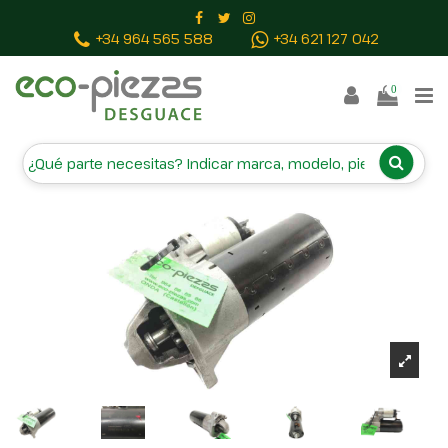
Inicio
Piezas vehículos
MOTOR ARRANQUE
+34 964 565 588
+34 621 127 042
51810308F109 0001138010
0